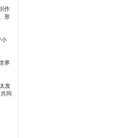
织作
、形
“小
世界
亚太发
应共同