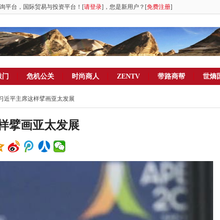
询平台，国际贸易与投资平台！[
请登录
]，您是新用户？[
免费注册
]
敲门
危机公关
时尚商人
ZENTV
带路商帮
世熵
，习近平主席这样擘画亚太发展
样擘画亚太发展