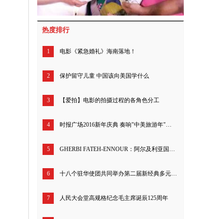
热度排行
1
电影《紧急婚礼》海南落地！
2
保护留守儿童 中国该向美国学什么
3
【爱拍】电影的拍摄过程的各角色分工
4
时报广场2016新年庆典 奏响"中美旅游年"序曲
5
GHERBI FATEH-ENNOUR：阿尔及利亚国家金融部高级顾问
6
十八个驻华使团共同举办第二届新经典多元与包容电影节
7
人民大会堂高规格纪念毛主席诞辰125周年