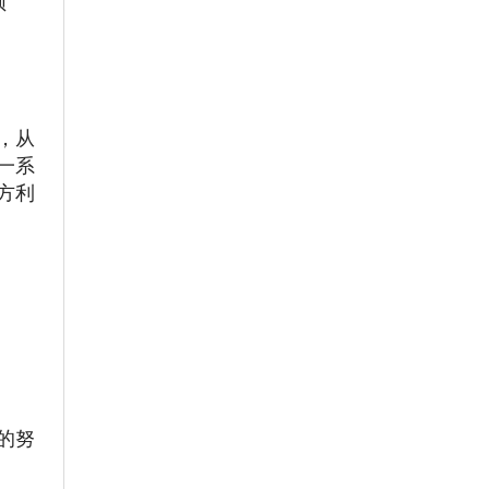
频
，从
一系
方利
的努