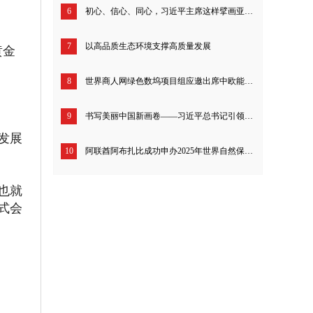
6
初心、信心、同心，习近平主席这样擘画亚太发展
7
以高品质生态环境支撑高质量发展
黄金
8
世界商人网绿色数坞项目组应邀出席中欧能源合作平台旗舰项目：净零碳基础设施投资和技术项目成果发布会
9
书写美丽中国新画卷——习近平总书记引领生态文明建设的故事
发展
10
阿联酋阿布扎比成功申办2025年世界自然保护大会
也就
式会