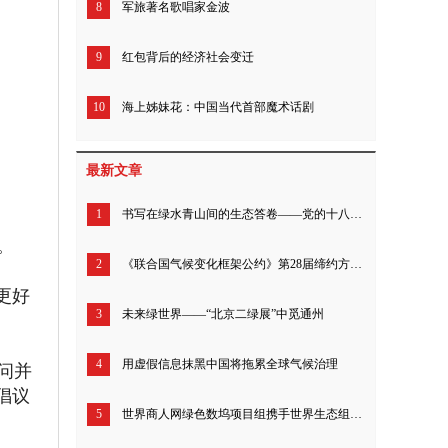
8
军旅著名歌唱家金波
9
红包背后的经济社会变迁
10
海上姊妹花：中国当代首部魔术话剧
最新文章
1
书写在绿水青山间的生态答卷——党的十八届三中全会以来生态文明体制改革成就综述
。
2
《联合国气候变化框架公约》第28届缔约方大会举办能源主题日活动 聚焦全球能源互联网建设
更好
3
未来绿世界——“北京二绿展”中觅通州
4
用虚假信息抹黑中国将拖累全球气候治理
问并
倡议
5
世界商人网绿色数坞项目组携手世界生态组织、绿发会，助力2023汉中朱鹮文化交流活动