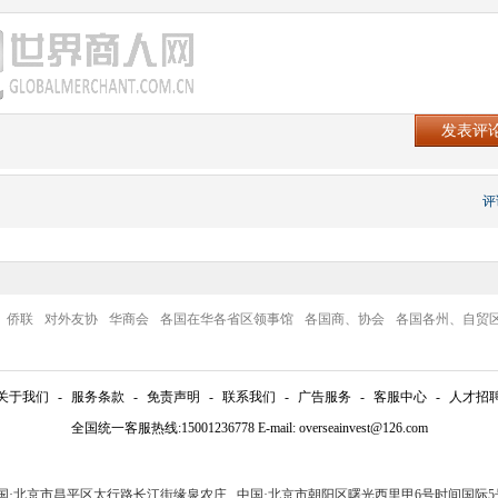
评
侨联
对外友协
华商会
各国在华各省区领事馆
各国商、协会
各国各州、自贸
关于我们
-
服务条款
-
免责声明
-
联系我们
-
广告服务
-
客服中心
-
人才招
全国统一客服热线:15001236778 E-mail: overseainvest@126.com
中国·北京市昌平区太行路长江街缘泉农庄 中国·北京市朝阳区曙光西里甲6号时间国际5号