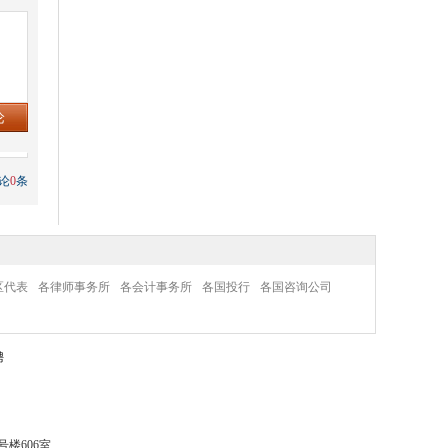
论
0
条
区代表
各律师事务所
各会计事务所
各国投行
各国咨询公司
聘
楼606室