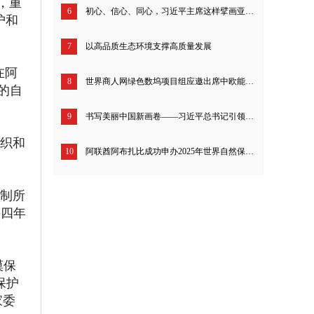
，重
6
初心、信心、同心，习近平主席这样擘画亚太发展
护和
7
以高品质生态环境支撑高质量发展
在阿
8
世界商人网绿色数坞项目组应邀出席中欧能源合作平台旗舰项目：净零碳基础设施投资和技术项目成果发布会
的自
9
书写美丽中国新画卷——习近平总书记引领生态文明建设的故事
织和
10
阿联酋阿布扎比成功申办2025年世界自然保护大会
制所
每四年
漠保
保护
家委