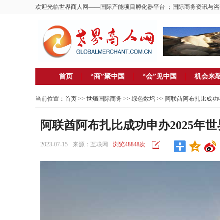
欢迎光临世界商人网——国际产能项目孵化器平台 ；国际商务资讯与咨
首页
“商”聚中国
“会”见中国
机会来
当前位置：
首页
>> 世熵国际商务 >>
绿色数坞
>> 阿联酋阿布扎比成功
阿联酋阿布扎比成功申办2025年
2023-07-15
来源：互联网
浏览48848次