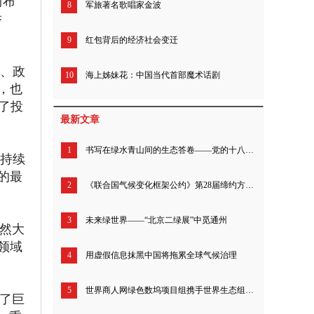
阿布
8
军旅著名歌唱家金波
举
9
红包背后的经济社会变迁
、政
10
海上姊妹花：中国当代首部魔术话剧
，也
了投
最新文章
1
书写在绿水青山间的生态答卷——党的十八届三中全会以来生态文明体制改革成就综述
可持续
的最
2
《联合国气候变化框架公约》第28届缔约方大会举办能源主题日活动 聚焦全球能源互联网建设
3
未来绿世界——“北京二绿展”中觅通州
自然大
领域
4
用虚假信息抹黑中国将拖累全球气候治理
5
世界商人网绿色数坞项目组携手世界生态组织、绿发会，助力2023汉中朱鹮文化交流活动
出了巨