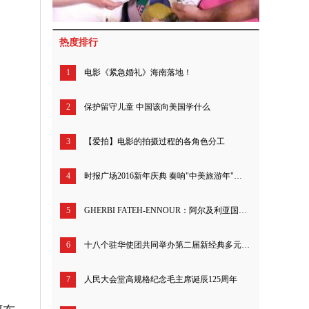
热度排行
1
电影《紧急婚礼》海南落地！
2
保护留守儿童 中国该向美国学什么
3
【爱拍】电影的拍摄过程的各角色分工
4
时报广场2016新年庆典 奏响"中美旅游年"序曲
5
GHERBI FATEH-ENNOUR：阿尔及利亚国家金融部高级顾问
6
十八个驻华使团共同举办第二届新经典多元与包容电影节
7
人民大会堂高规格纪念毛主席诞辰125周年