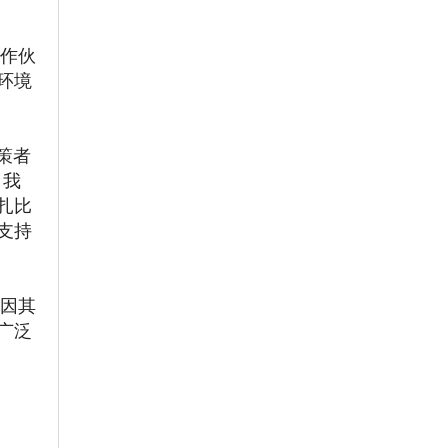
合作伙
环境
决策者
，我
扎比
支持
织因其
广泛