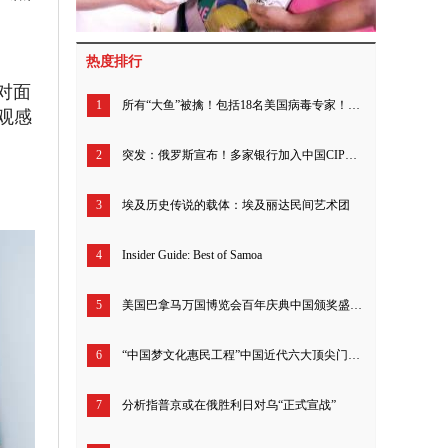
热度排行
对面
1
所有“大鱼”被擒！包括18名美国病毒专家！50多名北约高级军事指挥官！200多名英国现役军官！拜登儿子待查!
观感
2
突发：俄罗斯宣布！多家银行加入中国CIPS系统！
3
埃及历史传说的载体：埃及丽达民间艺术团
4
Insider Guide: Best of Samoa
5
美国巴拿马万国博览会百年庆典中国颁奖盛典北京举行
6
“中国梦文化惠民工程”中国近代六大顶尖门派书画真迹发行
7
分析指普京或在俄胜利日对乌“正式宣战”