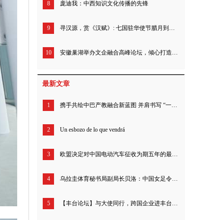
8
庞迪我：中西知识文化传播的先锋
9
寻汉源，赏《汉赋》: 七国驻华使节腊月到汉中 !
10
安徽巢湖举办文企融合高峰论坛，倾心打造城市文化名片
最新文章
1
携手共绘中巴产教融合新蓝图 并肩书写 “一带一路” 合作新篇章
2
Un esbozo de lo que vendrá
3
欧盟决定对中国电动汽车征收为期五年的最终反补贴税 商务部：中方不认同、不接受
4
乌拉圭体育秘书局副局长贝洛：中国女足令人印象深刻 期待中国多项奥运项目绽放巴黎
5
【丰台论坛】与大使同行，跨国企业进丰台活动成功启动