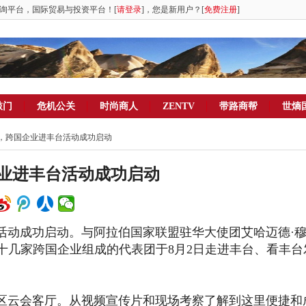
询平台，国际贸易与投资平台！[
请登录
]，您是新用户？[
免费注册
]
敲门
危机公关
时尚商人
ZENTV
带路商帮
世熵
行，跨国企业进丰台活动成功启动
业进丰台活动成功启动
动成功启动。与阿拉伯国家联盟驻华大使团艾哈迈德
·
十几家跨国企业组成的代表团于8月2日走进丰台、看丰台
云会客厅。从视频宣传片和现场考察了解到这里便捷和