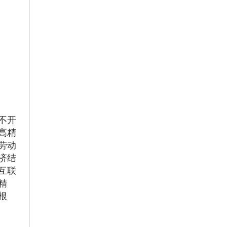
不开
高精
劳动
济结
互联
精
根