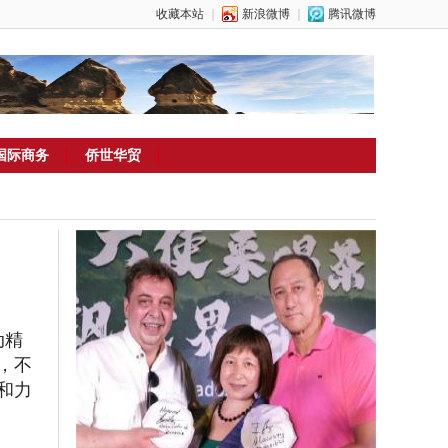
收藏本站
｜
新浪微博
｜
腾讯微博
国际商务
侨世华贸
动精
，不
和力