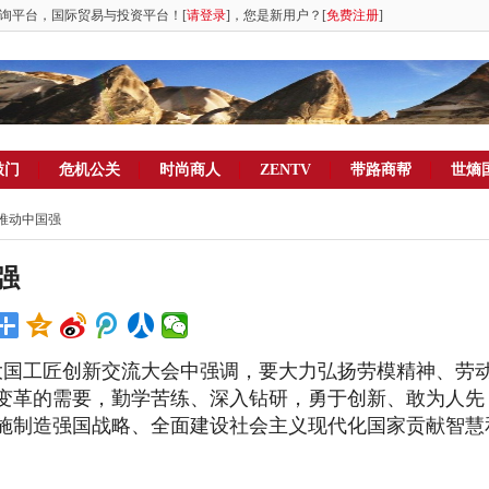
询平台，国际贸易与投资平台！[
请登录
]，您是新用户？[
免费注册
]
敲门
危机公关
时尚商人
ZENTV
带路商帮
世熵
强推动中国强
强
国工匠创新交流大会中强调，要大力弘扬劳模精神、劳
变革的需要，勤学苦练、深入钻研，勇于创新、敢为人先
施制造强国战略、全面建设社会主义现代化国家贡献智慧