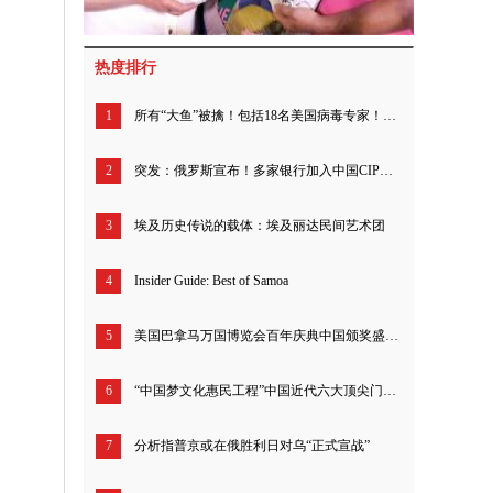
热度排行
1
所有“大鱼”被擒！包括18名美国病毒专家！50多名北约高级军事指挥官！200多名英国现役军官！拜登儿子待查!
2
突发：俄罗斯宣布！多家银行加入中国CIPS系统！
3
埃及历史传说的载体：埃及丽达民间艺术团
4
Insider Guide: Best of Samoa
5
美国巴拿马万国博览会百年庆典中国颁奖盛典北京举行
6
“中国梦文化惠民工程”中国近代六大顶尖门派书画真迹发行
7
分析指普京或在俄胜利日对乌“正式宣战”