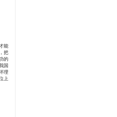
才能
，把
功的
我国
怀理
位上