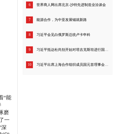
6
世界商人网出席北京-沙特先进制造业洽谈会
7
能源合作，为中亚发展铺就新路
8
习近平会见白俄罗斯总统卢卡申科
9
习近平抵达杜尚别开始对塔吉克斯坦进行国事访问
10
习近平出席上海合作组织成员国元首理事会第二十四次会议
着“能
诗
琢磨
了一
”深