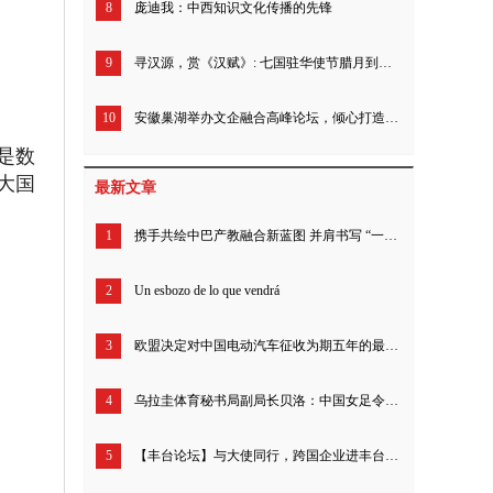
8
庞迪我：中西知识文化传播的先锋
9
寻汉源，赏《汉赋》: 七国驻华使节腊月到汉中 !
10
安徽巢湖举办文企融合高峰论坛，倾心打造城市文化名片
是数
大国
最新文章
1
携手共绘中巴产教融合新蓝图 并肩书写 “一带一路” 合作新篇章
2
Un esbozo de lo que vendrá
3
欧盟决定对中国电动汽车征收为期五年的最终反补贴税 商务部：中方不认同、不接受
4
乌拉圭体育秘书局副局长贝洛：中国女足令人印象深刻 期待中国多项奥运项目绽放巴黎
5
【丰台论坛】与大使同行，跨国企业进丰台活动成功启动