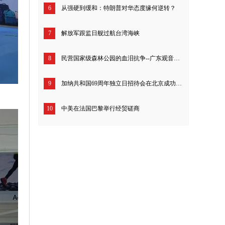
6
从强硬到缓和：特朗普对华态度缘何逆转？
7
解放军跟监日舰过航台湾海峡
8
民营国家级森林公园的血泪抗争--广东观音山26年来究竟经历了什么？
9
加纳共和国69周年独立日招待会在北京成功举行
10
中美在法国巴黎举行经贸磋商