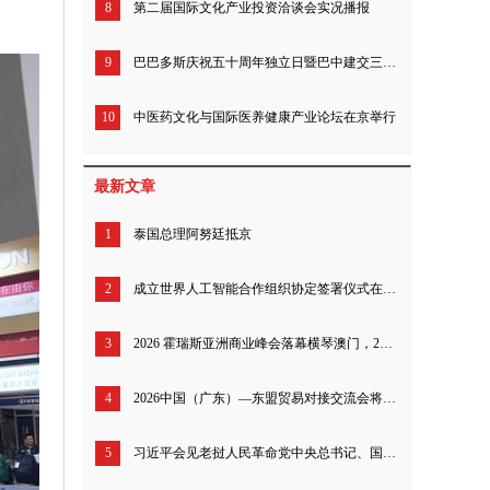
8
第二届国际文化产业投资洽谈会实况播报
9
巴巴多斯庆祝五十周年独立日暨巴中建交三十九年招待会北京举行
10
中医药文化与国际医养健康产业论坛在京举行
最新文章
1
泰国总理阿努廷抵京
2
成立世界人工智能合作组织协定签署仪式在上海举行
3
2026 霍瑞斯亚洲商业峰会落幕横琴澳门，200 余全球工商领袖共探亚洲全球发展新定位
4
2026中国（广东）—东盟贸易对接交流会将于今日启幕 多维升级粤东盟经贸合作体系
5
习近平会见老挝人民革命党中央总书记、国家主席特使沙伦赛