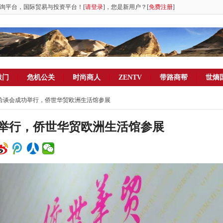
询平台，国际贸易与投资平台！[
请登录
]，您是新用户？[
免费注册
]
敲门
危机公关
时尚商人
ZENTV
带路商帮
世熵
贸易洽谈会成功举行，侨世华贸欧洲生活馆参展
功举行，侨世华贸欧洲生活馆参展