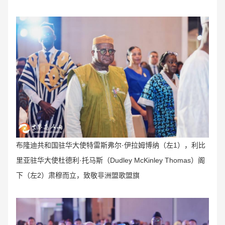
布隆迪共和国驻华大使特雷斯弗尔·伊拉姆博纳（左1），
利比
里亚驻华大使
杜德利·托马斯
（Dudley McKinley Thomas）
阁
下（左2）肃穆而立，致敬非洲盟歌盟旗