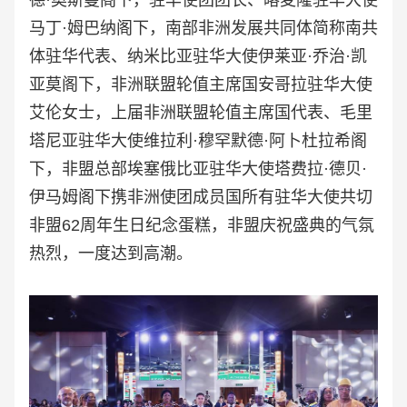
德·奥斯曼阁下，驻华使团团长、喀麦隆驻华大使
马丁·姆巴纳阁下，南部非洲发展共同体简称南共
体驻华代表、纳米比亚驻华大使
伊莱亚·乔治·凯
亚莫阁下
，
非洲联盟轮值主席国安哥拉驻华大使
艾伦女士，上届非洲联盟轮值主席国代表、毛里
塔尼亚驻华大使
维拉利·穆罕默德·阿卜杜拉希阁
下，非盟总部埃塞俄比亚驻华大使
塔费拉·德贝·
伊马姆阁下携非洲使团成员国所有驻华大使共切
非盟62周年生日纪念蛋糕，非盟庆祝盛典的气氛
热烈，一度达到高潮。