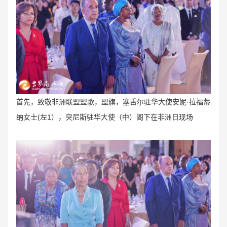
首先，致敬非洲联盟盟歌，盟旗，塞舌尔驻华大使安妮·拉福蒂
纳女士(左1），突尼斯驻华大使（中）阁下在非洲日现场