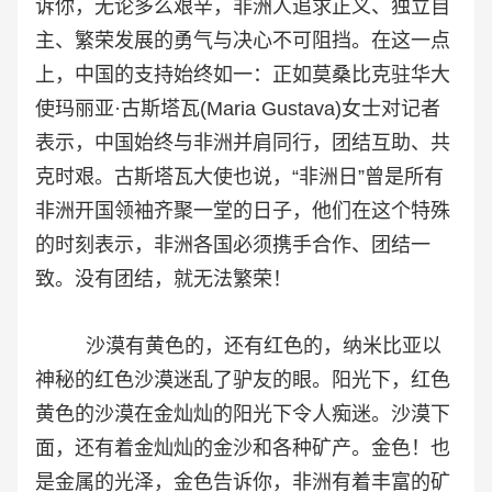
诉你，无论多么艰辛，非洲人追求正义、独立自
主、繁荣发展的勇气与决心不可阻挡。在这一点
上，中国的支持始终如一：正如
莫桑比克驻华大
使玛丽亚·古斯塔瓦(Maria Gustava)女士对记者
表示，中国始终与非洲并肩同行，团结互助、共
克时艰。
古斯塔瓦大使也说，“非洲日”曾是所有
非洲开国领袖齐聚一堂的日子，他们在这个特殊
的时刻表示，非洲各国必须携手合作、团结一
致。没有团结，就无法繁荣！
沙漠有黄色的，还有红色的，纳米比亚以
神秘的红色沙漠迷乱了驴友的眼。阳光下，红色
黄色的沙漠在金灿灿的阳光下令人痴迷。沙漠下
面，还有着金灿灿的金沙和各种矿产。金色！也
是金属的光泽，金色告诉你，非洲有着丰富的矿