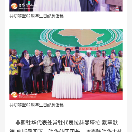
共切非盟62周年生日纪念蛋糕
共切非盟62周年生日纪念蛋糕
非盟驻华代表处常驻代表拉赫曼塔拉·默罕默